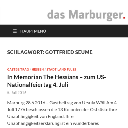
das Marburger.
Online-Magazin
HAUPTMENÜ
SCHLAGWORT:
GOTTFRIED SEUME
GASTBEITRAG
/
HESSEN
/
STADT LAND FLUSS
In Memorian The Hessians – zum US-
Nationalfeiertag 4. Juli
5. Juli 2016
Marburg 28.6.2016 – Gastbeitrag von Ursula Wöll Am 4.
Juli 1776 beschlossen die 13 Kolonien der Ostküste ihre
Unabhängigkeit von England. Ihre
Unabhängigkeitserklärung ist ein wunderbares