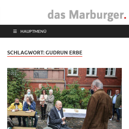
das Marburger.
Online-Magazin
HAUPTMENÜ
SCHLAGWORT:
GUDRUN ERBE