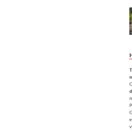
T
m
G
d
m
P
G
e
v