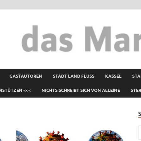
GASTAUTOREN
STADT LAND FLUSS
KASSEL
STA
RSTÜTZEN <<<
NICHTS SCHREIBT SICH VON ALLEINE
STE