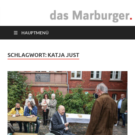
das Marburger.
Online-Magazin
HAUPTMENÜ
SCHLAGWORT:
KATJA JUST