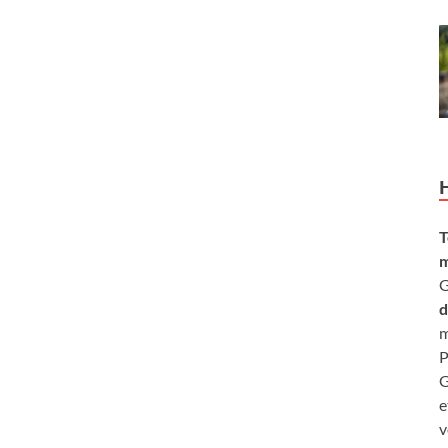
T
m
G
d
m
P
G
e
v