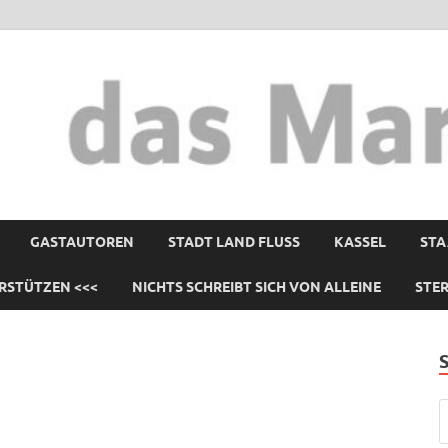
GASTAUTOREN
STADT LAND FLUSS
KASSEL
STA
RSTÜTZEN <<<
NICHTS SCHREIBT SICH VON ALLEINE
STE