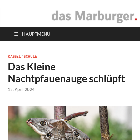
das Marburger.
Online-Magazin
HAUPTMENÜ
KASSEL
/
SCHULE
Das Kleine
Nachtpfauenauge schlüpft
13. April 2024