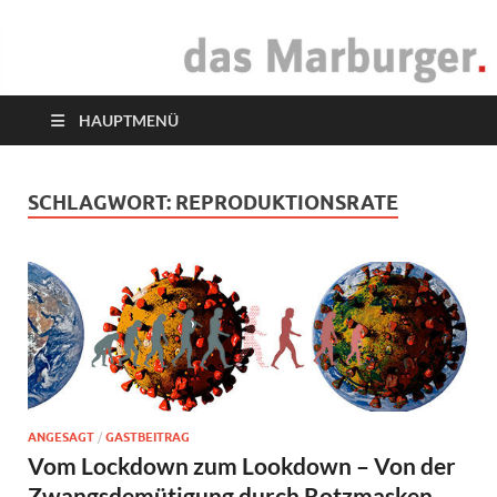
das Marburger.
Online-Magazin
HAUPTMENÜ
SCHLAGWORT:
REPRODUKTIONSRATE
ANGESAGT
/
GASTBEITRAG
Vom Lockdown zum Lookdown – Von der
Zwangsdemütigung durch Rotzmasken