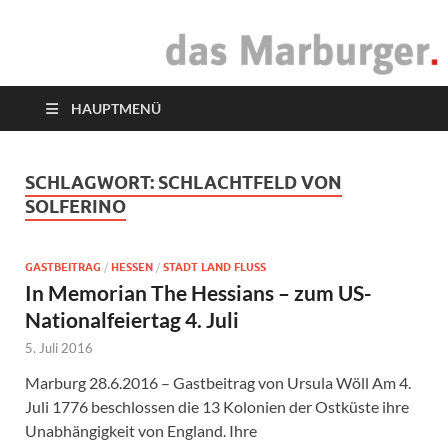
das Marburger.
Online-Magazin
HAUPTMENÜ
SCHLAGWORT:
SCHLACHTFELD VON
SOLFERINO
GASTBEITRAG
/
HESSEN
/
STADT LAND FLUSS
In Memorian The Hessians – zum US-
Nationalfeiertag 4. Juli
5. Juli 2016
Marburg 28.6.2016 – Gastbeitrag von Ursula Wöll Am 4.
Juli 1776 beschlossen die 13 Kolonien der Ostküste ihre
Unabhängigkeit von England. Ihre