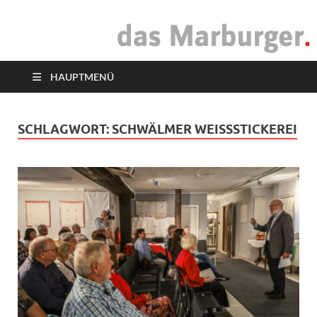
das Marburger.
Online-Magazin
HAUPTMENÜ
SCHLAGWORT:
SCHWÄLMER WEISSSTICKEREI