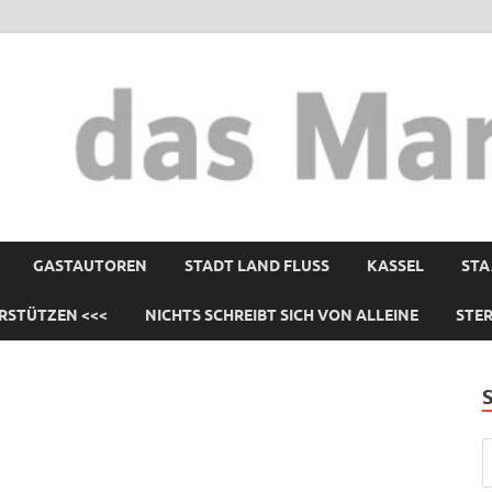
GASTAUTOREN
STADT LAND FLUSS
KASSEL
STA
RSTÜTZEN <<<
NICHTS SCHREIBT SICH VON ALLEINE
STE