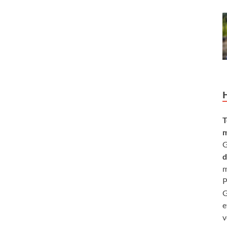
T
m
G
d
m
P
G
e
v