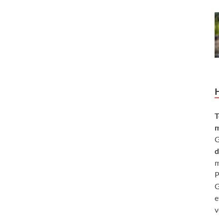
T
m
G
d
m
P
G
e
v