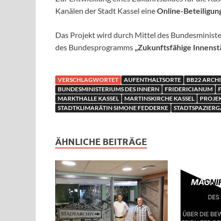
Kanälen der Stadt Kassel eine
Online-Beteiligun
Das Projekt wird durch Mittel des Bundesminist
des Bundesprogramms
„Zukunftsfähige Innenst
VERSCHLAGWORTET
AUFENTHALTSORTE
BB22 ARCH
BUNDESMINISTERIUMS DES INNERN
FRIDERICIANUM
MARKTHALLE KASSEL
MARTINSKIRCHE KASSEL
PROJE
STADTKLIMARÄTIN SIMONE FEDDERKE
STADTSPAZIER
ÄHNLICHE BEITRÄGE