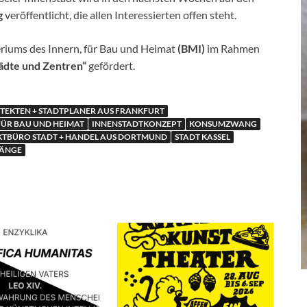
g
veröffentlicht, die allen Interessierten offen steht.
eriums des Innern, für Bau und Heimat
(BMI)
im Rahmen
ädte und Zentren“
gefördert.
ITEKTEN + STADTPLANER AUS FRANKFURT
FÜR BAU UND HEIMAT
INNENSTADTKONZEPT
KONSUMZWANG
KTBÜRO STADT + HANDEL AUS DORTMUND
STADT KASSEL
GÄNGE