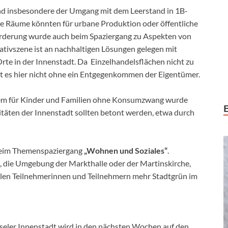
d insbesondere der Umgang mit dem Leerstand in 1B-
e Räume könnten für urbane Produktion oder öffentliche
Forderung wurde auch beim Spaziergang zu Aspekten von
ativszene ist an nachhaltigen Lösungen gelegen mit
Orte in der Innenstadt. Da Einzelhandelsflächen nicht zu
t es hier nicht ohne ein Entgegenkommen der Eigentümer.
lem für Kinder und Familien ohne Konsumzwang wurde
itäten der Innenstadt sollten betont werden, etwa durch
 beim Themenspaziergang
„Wohnen und Soziales“
.
, die Umgebung der Markthalle oder der Martinskirche,
elen Teilnehmerinnen und Teilnehmern mehr Stadtgrün im
sseler Innenstadt wird in den nächsten Wochen auf den