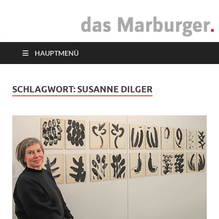
das Marburger.
Online-Magazin
HAUPTMENÜ
SCHLAGWORT:
SUSANNE DILGER