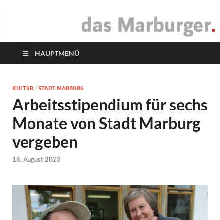
das Marburger.
Online-Magazin
HAUPTMENÜ
KULTUR
/
STADT MARBURG
Arbeitsstipendium für sechs
Monate von Stadt Marburg
vergeben
18. August 2023