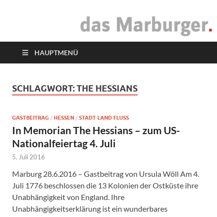
das Marburger.
Online-Magazin
HAUPTMENÜ
SCHLAGWORT:
THE HESSIANS
GASTBEITRAG
/
HESSEN
/
STADT LAND FLUSS
In Memorian The Hessians – zum US-
Nationalfeiertag 4. Juli
5. Juli 2016
Marburg 28.6.2016 – Gastbeitrag von Ursula Wöll Am 4.
Juli 1776 beschlossen die 13 Kolonien der Ostküste ihre
Unabhängigkeit von England. Ihre
Unabhängigkeitserklärung ist ein wunderbares