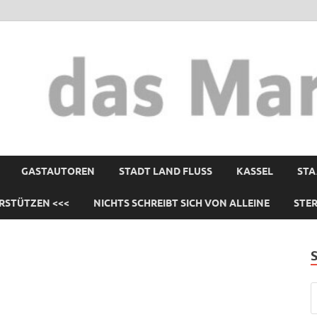
GASTAUTOREN
STADT LAND FLUSS
KASSEL
STA
RSTÜTZEN <<<
NICHTS SCHREIBT SICH VON ALLEINE
STE