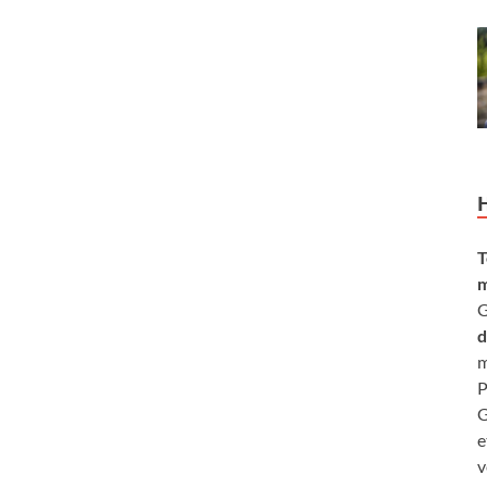
T
m
G
d
m
P
G
e
v