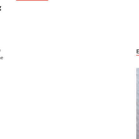
g
e
he