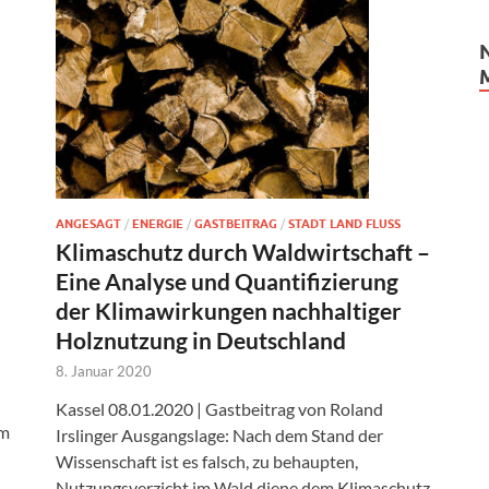
ANGESAGT
/
ENERGIE
/
GASTBEITRAG
/
STADT LAND FLUSS
Klimaschutz durch Waldwirtschaft –
Eine Analyse und Quantifizierung
der Klimawirkungen nachhaltiger
Holznutzung in Deutschland
8. Januar 2020
Kassel 08.01.2020 | Gastbeitrag von Roland
im
Irslinger Ausgangslage: Nach dem Stand der
Wissenschaft ist es falsch, zu behaupten,
Nutzungsverzicht im Wald diene dem Klimaschutz