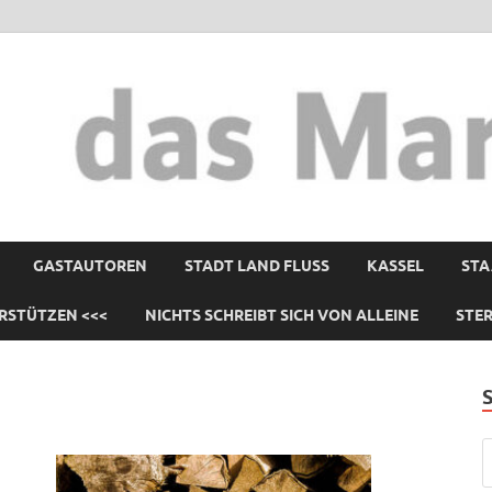
GASTAUTOREN
STADT LAND FLUSS
KASSEL
STA
RSTÜTZEN <<<
NICHTS SCHREIBT SICH VON ALLEINE
STE