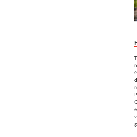
T
m
G
d
m
P
G
e
v
g