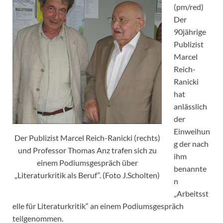
(pm/red)
Der
90jährige
Publizist
Marcel
Reich-
Ranicki
hat
anlässlich
der
Einweihun
Der Publizist Marcel Reich-Ranicki (rechts)
g der nach
und Professor Thomas Anz trafen sich zu
ihm
einem Podiumsgespräch über
benannte
„Literaturkritik als Beruf“. (Foto J.Scholten)
n
„Arbeitsst
elle für Literaturkritik“ an einem Podiumsgespräch
teilgenommen.