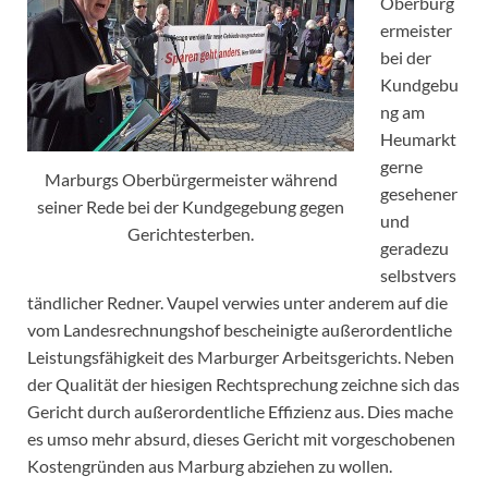
Oberbürg
ermeister
bei der
Kundgebu
ng am
Heumarkt
gerne
Marburgs Oberbürgermeister während
gesehener
seiner Rede bei der Kundgegebung gegen
und
Gerichtesterben.
geradezu
selbstvers
tändlicher Redner. Vaupel verwies unter anderem auf die
vom Landesrechnungshof bescheinigte außerordentliche
Leistungsfähigkeit des Marburger Arbeitsgerichts. Neben
der Qualität der hiesigen Rechtsprechung zeichne sich das
Gericht durch außerordentliche Effizienz aus. Dies mache
es umso mehr absurd, dieses Gericht mit vorgeschobenen
Kostengründen aus Marburg abziehen zu wollen.