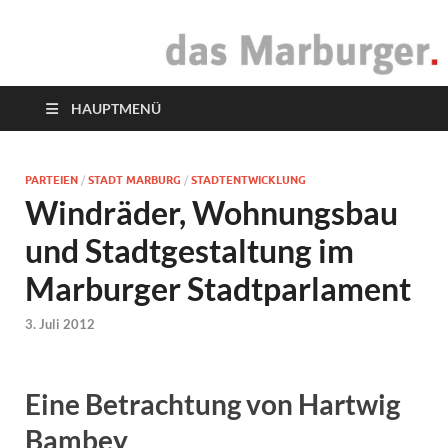
das Marburger.
Online-Magazin
HAUPTMENÜ
PARTEIEN
/
STADT MARBURG
/
STADTENTWICKLUNG
Windräder, Wohnungsbau
und Stadtgestaltung im
Marburger Stadtparlament
3. Juli 2012
Eine Betrachtung von Hartwig
Bambey