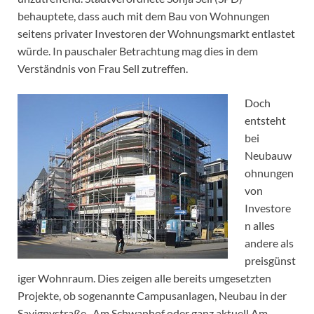
behauptete, dass auch mit dem Bau von Wohnungen
seitens privater Investoren der Wohnungsmarkt entlastet
würde. In pauschaler Betrachtung mag dies in dem
Verständnis von Frau Sell zutreffen.
Doch
entsteht
bei
Neubauw
ohnungen
von
Investore
n alles
andere als
preisgünst
iger Wohnraum. Dies zeigen alle bereits umgesetzten
Projekte, ob sogenannte Campusanlagen, Neubau in der
Savignystraße, Am Schwanhof oder ganz aktuell Am