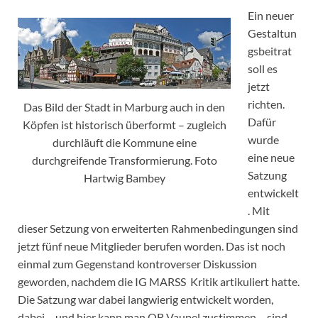
Ein neuer
Gestaltun
gsbeitrat
soll es
jetzt
richten.
Das Bild der Stadt in Marburg auch in den
Dafür
Köpfen ist historisch überformt – zugleich
wurde
durchläuft die Kommune eine
eine neue
durchgreifende Transformierung. Foto
Satzung
Hartwig Bambey
entwickelt
. Mit
dieser Setzung von erweiterten Rahmenbedingungen sind
jetzt fünf neue Mitglieder berufen worden. Das ist noch
einmal zum Gegenstand kontroverser Diskussion
geworden, nachdem die IG MARSS Kritik artikuliert hatte.
Die Satzung war dabei langwierig entwickelt worden,
dabei – und hier kann man OB Vaupel zustimmen – sind