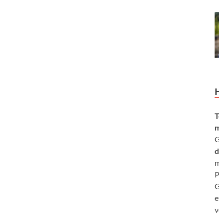
T
m
G
d
m
P
G
e
v