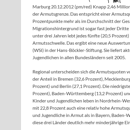
Marburg 20.12.2012 (pm/red) Knapp 2,46 Million
der Armutsgrenze. Das entspricht einer Armutsqu
Prozentpunkte mehr als im Durchschnitt der Ge
Migrationshintergrund ist sogar fast jeder Dritt
unter drei Jahren lebt jedes fünfte (20,5 Prozen
Armutsschwelle. Das ergibt eine neue Auswertung
(WSI) in der Hans-Böckler-Stiftung. Sie liefert 
Jugendlichen in allen Bundesländern seit 2005.
Regional unterscheiden sich die Armutsquoten v
der Anteil in Bremen (32,6 Prozent), Mecklenbu
Prozent) und Berlin (27,1 Prozent). Die niedrigs
Prozent), Baden-Württemberg (13,2 Prozent) und
Kinder und Jugendlichen leben in Nordrhein-Wes
mit 22,8 Prozent auch eine relativ hohe Armutsq
und Jugendliche in Armut als in Bayern, Bad
diese drei Länder deutlich mehr minderjährige 