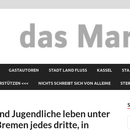
GASTAUTOREN
STADT LAND FLUSS
KASSEL
STA
RSTÜTZEN <<<
NICHTS SCHREIBT SICH VON ALLEINE
STE
nd Jugendliche leben unter
remen jedes dritte, in