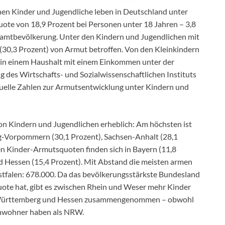
en Kinder und Jugendliche leben in Deutschland unter
ote von 18,9 Prozent bei Personen unter 18 Jahren – 3,8
samtbevölkerung. Unter den Kindern und Jugendlichen mit
e (30,3 Prozent) von Armut betroffen. Von den Kleinkindern
t) in einem Haushalt mit einem Einkommen unter der
 des Wirtschafts- und Sozialwissenschaftlichen Instituts
aktuelle Zahlen zur Armutsentwicklung unter Kindern und
on Kindern und Jugendlichen erheblich: Am höchsten ist
rg-Vorpommern (30,1 Prozent), Sachsen-Anhalt (28,1
ten Kinder-Armutsquoten finden sich in Bayern (11,8
 Hessen (15,4 Prozent). Mit Abstand die meisten armen
tfalen: 678.000. Da das bevölkerungsstärkste Bundesland
uote hat, gibt es zwischen Rhein und Weser mehr Kinder
en-Württemberg und Hessen zusammengenommen – obwohl
Einwohner haben als NRW.