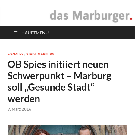
das Marburger.
Online-Magazin
HAUPTMENÜ
SOZIALES
/
STADT MARBURG
OB Spies initiiert neuen
Schwerpunkt – Marburg
soll „Gesunde Stadt“
werden
9. März 2016