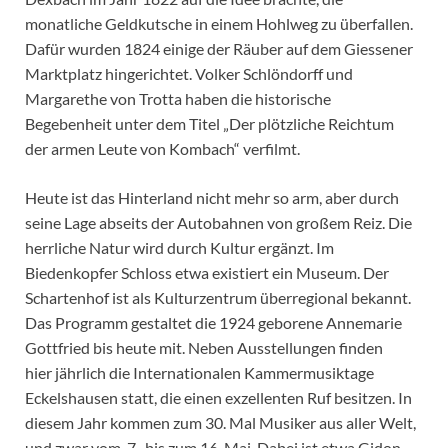
monatliche Geldkutsche in einem Hohlweg zu überfallen.
Dafür wurden 1824 einige der Räuber auf dem Giessener
Marktplatz hingerichtet. Volker Schlöndorff und
Margarethe von Trotta haben die historische
Begebenheit unter dem Titel „Der plötzliche Reichtum
der armen Leute von Kombach“ verfilmt.
Heute ist das Hinterland nicht mehr so arm, aber durch
seine Lage abseits der Autobahnen von großem Reiz. Die
herrliche Natur wird durch Kultur ergänzt. Im
Biedenkopfer Schloss etwa existiert ein Museum. Der
Schartenhof ist als Kulturzentrum überregional bekannt.
Das Programm gestaltet die 1924 geborene Annemarie
Gottfried bis heute mit. Neben Ausstellungen finden
hier jährlich die Internationalen Kammermusiktage
Eckelshausen statt, die einen exzellenten Ruf besitzen. In
diesem Jahr kommen zum 30. Mal Musiker aus aller Welt,
und zwar vom 7. bis zum 16. Mai. Dabei ist etwa Gidon