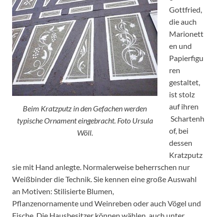
Gottfried,
die auch
Marionett
en und
Papierfigu
ren
gestaltet,
ist stolz
auf ihren
Beim Kratzputz in den Gefachen werden
Schartenh
typische Ornament eingebracht. Foto Ursula
of, bei
Wöll.
dessen
Kratzputz
sie mit Hand anlegte. Normalerweise beherrschen nur
Weißbinder die Technik. Sie kennen eine große Auswahl
an Motiven: Stilisierte Blumen,
Pflanzenornamente und Weinreben oder auch Vögel und
Fische. Die Hausbesitzer können wählen, auch unter