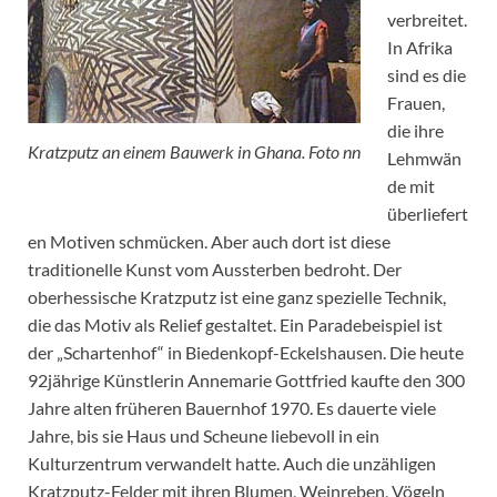
verbreitet.
In Afrika
sind es die
Frauen,
die ihre
Kratzputz an einem Bauwerk in Ghana. Foto nn
Lehmwän
de mit
überliefert
en Motiven schmücken. Aber auch dort ist diese
traditionelle Kunst vom Aussterben bedroht. Der
oberhessische Kratzputz ist eine ganz spezielle Technik,
die das Motiv als Relief gestaltet. Ein Paradebeispiel ist
der „Schartenhof“ in Biedenkopf-Eckelshausen. Die heute
92jährige Künstlerin Annemarie Gottfried kaufte den 300
Jahre alten früheren Bauernhof 1970. Es dauerte viele
Jahre, bis sie Haus und Scheune liebevoll in ein
Kulturzentrum verwandelt hatte. Auch die unzähligen
Kratzputz-Felder mit ihren Blumen, Weinreben, Vögeln