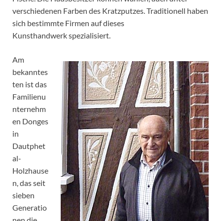
verschiedenen Farben des Kratzputzes. Traditionell haben
sich bestimmte Firmen auf dieses
Kunsthandwerk spezialisiert.
Am
bekanntes
ten ist das
Familienu
nternehm
en Donges
in
Dautphet
al-
Holzhause
n, das seit
sieben
Generatio
nen die