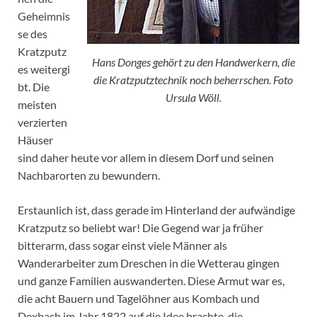
Geheimnis
se des
Kratzputz
Hans Donges gehört zu den Handwerkern, die
es weitergi
die Kratzputztechnik noch beherrschen. Foto
bt. Die
Ursula Wöll.
meisten
verzierten
Häuser
sind daher heute vor allem in diesem Dorf und seinen
Nachbarorten zu bewundern.
Erstaunlich ist, dass gerade im Hinterland der aufwändige
Kratzputz so beliebt war! Die Gegend war ja früher
bitterarm, dass sogar einst viele Männer als
Wanderarbeiter zum Dreschen in die Wetterau gingen
und ganze Familien auswanderten. Diese Armut war es,
die acht Bauern und Tagelöhner aus Kombach und
Dexbach im Jahr 1822 auf die Idee brachte, die