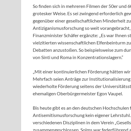
So finden sich in mehreren Filmen der 50er und 6
grotesker Weise. Es sei zwingend erforderlich ge
gegenüber einer gesellschaftlichen Minderheit zu 
Antiziganismusforschung so weit vorangebracht, wi
Finanzminister Schäfer ergänzte: „Es war Ihnen s
vielzitierten wissenschaftlichen Elfenbeinturm zu
Debatten anzustoßen. So beispielsweise zum dun
von Sinti und Roma in Konzentrationslagern.“
„Mit einer kontinuierlichen Förderung hätten wir 
Mehrfach seien Anträge zur Institutionalisierung
wiederholte Förderung seitens der Universitäts
ehemaligen Oberbürgermeister Egon Vaupel.
Bis heute gibt es an den deutschen Hochschulen 
Antisemitismusforschung kein eigener Lehrstuhl
verschiedenen Disziplinen in dem Verein „Gesell
zusammengeschlossen. Solms war federführend an 