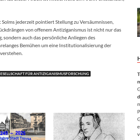
Solms jederzeit pointiert Stellung zu Versäumnissen,
rückdrängen von offenem Antiziganismus ist nicht nur das
g, sondern auch das persönliche Anliegen des
hrelanges Bemühen um eine Institutionalisierung der
 verstehen.
T
ESELLSCHAFT FÜR ANTIZIGANISMUSFORSCHUNG
m
G
d
m
P
G
e
v