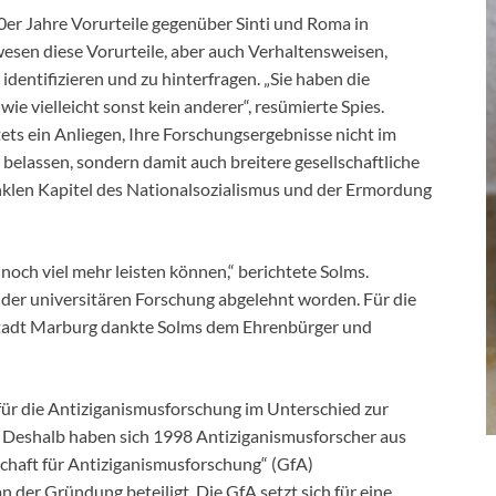
0er Jahre Vorurteile gegenüber Sinti und Roma in
wesen diese Vorurteile, aber auch Verhaltensweisen,
identifizieren und zu hinterfragen. „Sie haben die
e vielleicht sonst kein anderer“, resümierte Spies.
tets ein Anliegen, Ihre Forschungsergebnisse nicht im
 belassen, sondern damit auch breitere gesellschaftliche
klen Kapitel des Nationalsozialismus und der Ermordung
noch viel mehr leisten können,“ berichtete Solms.
 der universitären Forschung abgelehnt worden. Für die
stadt Marburg dankte Solms dem Ehrenbürger und
für die Antiziganismusforschung im Unterschied zur
. Deshalb haben sich 1998 Antiziganismusforscher aus
schaft für Antiziganismusforschung“ (GfA)
der Gründung beteiligt. Die GfA setzt sich für eine