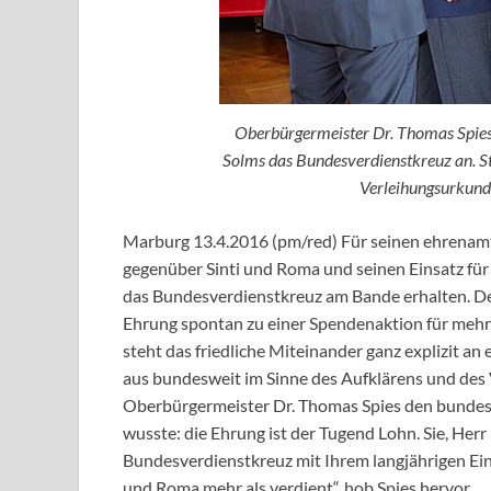
Oberbürgermeister Dr. Thomas Spies 
Solms das Bundesverdienstkreuz an. St
Verleihungsurkunde
Marburg 13.4.2016 (pm/red) Für seinen ehrenamt
gegenüber Sinti und Roma und seinen Einsatz für 
das Bundesverdienstkreuz am Bande erhalten. Der
Ehrung spontan zu einer Spendenaktion für mehr
steht das friedliche Miteinander ganz explizit an e
aus bundesweit im Sinne des Aufklärens und des 
Oberbürgermeister Dr. Thomas Spies den bundes
wusste: die Ehrung ist der Tugend Lohn. Sie, Her
Bundesverdienstkreuz mit Ihrem langjährigen Eins
und Roma mehr als verdient“, hob Spies hervor.