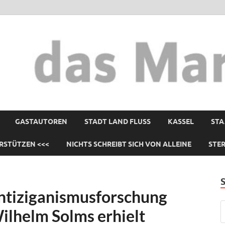
GASTAUTOREN
STADT LAND FLUSS
KASSEL
STA
RSTÜTZEN <<<
NICHTS SCHREIBT SICH VON ALLEINE
STE
Antiziganismusforschung
ilhelm Solms erhielt