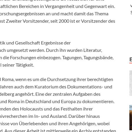
haftlichen Bereichen in Vergangenheit und Gegenwart ein.
 Forschungsergebnissen an und macht damit das Thema
st Zweiter Vorsitzender, seit 2000 ist er Vorsitzender des
tik und Gesellschaft Ergebnisse der
h umgesetzt werden. Durch ihn wurden Literatur,
 in die Forschungen einbezogen. Tagungen, Tagungsbände,
 seiner Tätigkeit.
d Roma, wenn es um die Durchsetzung ihrer berechtigten
seit Jahren auch dem Kuratorium des Dokumentations- und
elberg angehört. Eine der zentralen Aufgaben des
ti und Roma in Deutschland und Europa zu dokumentieren.
enden des Holocausts und das Festhalten ihrer
ivrecherchen im In- und Ausland. Darüber hinaus
nisse von Überlebenden und ihren Angehörigen, wobei
. Aus dieser Arbeit ist mittlerweile ein Archiv entstanden,