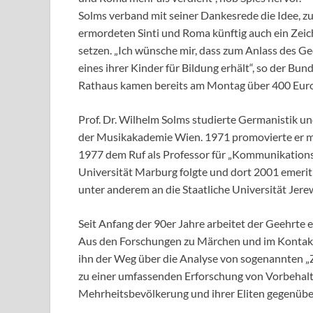
Solms verband mit seiner Dankesrede die Idee, z
ermordeten Sinti und Roma künftig auch ein Zeic
setzen. „Ich wünsche mir, dass zum Anlass des Ge
eines ihrer Kinder für Bildung erhält“, so der Bu
Rathaus kamen bereits am Montag über 400 Eur
Prof. Dr. Wilhelm Solms studierte Germanistik 
der Musikakademie Wien. 1971 promovierte er mi
1977 dem Ruf als Professor für „Kommunikations
Universität Marburg folgte und dort 2001 emeri
unter anderem an die Staatliche Universität Jer
Seit Anfang der 90er Jahre arbeitet der Geehrte
Aus den Forschungen zu Märchen und im Kontakt 
ihn der Weg über die Analyse von sogenannten „Z
zu einer umfassenden Erforschung von Vorbehalt
Mehrheitsbevölkerung und ihrer Eliten gegenübe