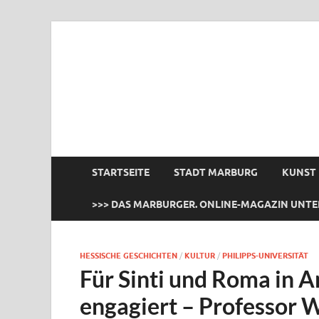
das Marburger.
Online-Magazin
STARTSEITE
STADT MARBURG
KUNST
>>> DAS MARBURGER. ONLINE-MAGAZIN UNTE
HESSISCHE GESCHICHTEN
/
KULTUR
/
PHILIPPS-UNIVERSITÄT
Für Sinti und Roma in 
engagiert – Professor W