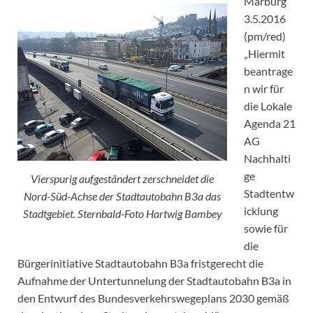
Marburg
3.5.2016
(pm/red)
„Hiermit
beantrage
n wir für
die Lokale
Agenda 21
AG
Nachhalti
ge
Vierspurig aufgeständert zerschneidet die
Stadtentw
Nord-Süd-Achse der Stadtautobahn B3a das
icklung
Stadtgebiet. Sternbald-Foto Hartwig Bambey
sowie für
die
Bürgerinitiative Stadtautobahn B3a fristgerecht die
Aufnahme der Untertunnelung der Stadtautobahn B3a in
den Entwurf des Bundesverkehrswegeplans 2030 gemäß