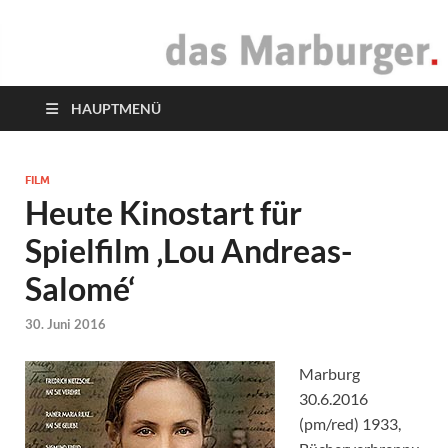
das Marburger.
Online-Magazin
HAUPTMENÜ
FILM
Heute Kinostart für
Spielfilm ‚Lou Andreas-
Salomé‘
30. Juni 2016
Marburg
30.6.2016
(pm/red) 1933,