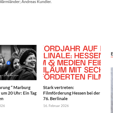
 Wärmländer; Andreas Kundler.
hrung “ Marburg
Stark vertreten:
z um 20 Uhr: Ein Tag
Filmförderung Hessen bei der
en
76. Berlinale
2026
16. Februar 2026