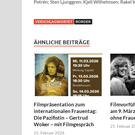
Petrén; Sten Ljunggren; Kjell Wilhelmsen; Rakel
VERSCHLAGWORTET
BORDER
ÄHNLICHE BEITRÄGE
Filmpräsentation zum
Filmvorfü
internationalen Frauentag:
am 9. Mär
Die Pazifistin – Gertrud
ohne Frau
Woker – mit Filmgespräch
25. Februar 
25. Februar 2026