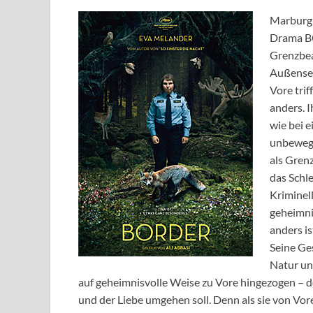
Marburg 
Drama BO
Grenzbea
Außenseit
Vore trif
anders. 
wie bei e
unbewegt
als Grenz
das Schl
Kriminel
geheimnis
anders is
Seine Ges
Natur und
auf geheimnisvolle Weise zu Vore hingezogen – do
und der Liebe umgehen soll. Denn als sie von Vore