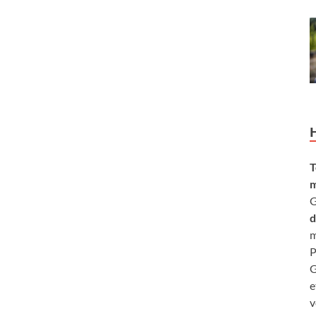
T
m
G
d
m
P
G
e
v