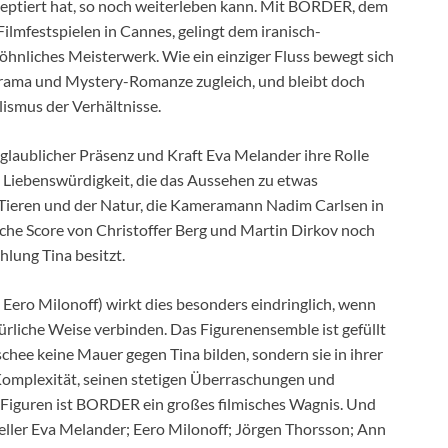
akzeptiert hat, so noch weiterleben kann. Mit BORDER, dem
ilmfestspielen in Cannes, gelingt dem iranisch-
hnliches Meisterwerk. Wie ein einziger Fluss bewegt sich
 Drama und Mystery-Romanze zugleich, und bleibt doch
ismus der Verhältnisse.
nglaublicher Präsenz und Kraft Eva Melander ihre Rolle
d Liebenswürdigkeit, die das Aussehen zu etwas
ieren und der Natur, die Kameramann Nadim Carlsen in
sche Score von Christoffer Berg und Martin Dirkov noch
hlung Tina besitzt.
 Eero Milonoff) wirkt dies besonders eindringlich, wenn
ürliche Weise verbinden. Das Figurenensemble ist gefüllt
chee keine Mauer gegen Tina bilden, sondern sie in ihrer
 Komplexität, seinen stetigen Überraschungen und
iguren ist BORDER ein großes filmisches Wagnis. Und
teller Eva Melander; Eero Milonoff; Jörgen Thorsson; Ann