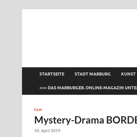
das Marburger.
Online-Magazin
STARTSEITE
STADT MARBURG
KUNST
>>> DAS MARBURGER. ONLINE-MAGAZIN UNTE
FILM
Mystery-Drama BORDE
10. April 2019