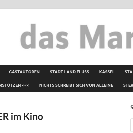
GASTAUTOREN
STADT LAND FLUSS
KASSEL
STA
RSTÜTZEN <<<
NICHTS SCHREIBT SICH VON ALLEINE
STE
R im Kino