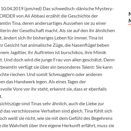
10.04.2019 (pm/red) Das schwedisch-dänische Mystery-
RDER von Ali Abbasi erzählt die Geschichte der
mtin Tina, deren andersartiges Aussehen sie zu einer
erin der Gesellschaft macht. Als sie auf den ihr ähnlichen
ft, ändert sich ihr bisheriges Leben für immer. Tina ist
Ihr Gesicht hat animalische Züge, die Nasenflügel beben
inem Jagdtier, ihr Auftreten ist burschikos, ihre Mimik
. Und doch wird die junge Frau von allen geschätzt. Denn
beamtin verfügt sie über ein besonderes Talent: Sie kann
echte riechen. Und somit Schmugglern oder anderen
len das Handwerk legen. Als eines Tages der
volle Vore vor ihr steht, erkennt sie, dass er ebenfalls
t.
ichtszüge sind Tinas sehr ähnlich, auch die Liebe zur
 das verschlossene Verhalten sind gleich. Tina fühlt sich
ch weiß sie nicht, wie sie mit dem Gefühl des Begehrens
 die Wahrheit über ihre eigene Herkunft erfährt, muss sie