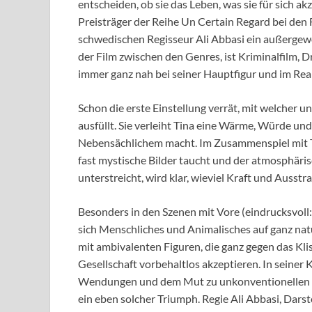
entscheiden, ob sie das Leben, was sie für sich 
Preisträger der Reihe Un Certain Regard bei den F
schwedischen Regisseur Ali Abbasi ein außergewö
der Film zwischen den Genres, ist Kriminalfilm,
immer ganz nah bei seiner Hauptfigur und im Real
Schon die erste Einstellung verrät, mit welcher u
ausfüllt. Sie verleiht Tina eine Wärme, Würde un
Nebensächlichem macht. Im Zusammenspiel mit T
fast mystische Bilder taucht und der atmosphäri
unterstreicht, wird klar, wieviel Kraft und Ausstra
Besonders in den Szenen mit Vore (eindrucksvoll:
sich Menschliches und Animalisches auf ganz nat
mit ambivalenten Figuren, die ganz gegen das Klis
Gesellschaft vorbehaltlos akzeptieren. In seiner
Wendungen und dem Mut zu unkonventionellen F
ein eben solcher Triumph. Regie Ali Abbasi, Dars