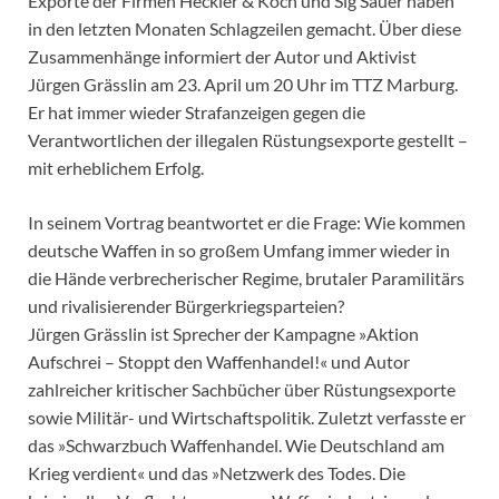
Exporte der Firmen Heckler & Koch und Sig Sauer haben
in den letzten Monaten Schlagzeilen gemacht. Über diese
Zusammenhänge informiert der Autor und Aktivist
Jürgen Grässlin am 23. April um 20 Uhr im TTZ Marburg.
Er hat immer wieder Strafanzeigen gegen die
Verantwortlichen der illegalen Rüstungsexporte gestellt –
mit erheblichem Erfolg.
In seinem Vortrag beantwortet er die Frage: Wie kommen
deutsche Waffen in so großem Umfang immer wieder in
die Hände verbrecherischer Regime, brutaler Paramilitärs
und rivalisierender Bürgerkriegsparteien?
Jürgen Grässlin ist Sprecher der Kampagne »Aktion
Aufschrei – Stoppt den Waffenhandel!« und Autor
zahlreicher kritischer Sachbücher über Rüstungsexporte
sowie Militär- und Wirtschaftspolitik. Zuletzt verfasste er
das »Schwarzbuch Waffenhandel. Wie Deutschland am
Krieg verdient« und das »Netzwerk des Todes. Die