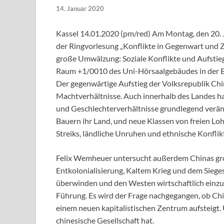
14. Januar 2020
Kassel 14.01.2020 (pm/red) Am Montag, den 20. J
der Ringvorlesung „Konflikte in Gegenwart und Zu
große Umwälzung: Soziale Konflikte und Aufstie
Raum +1/0010 des Uni-Hörsaalgebäudes in der Bi
Der gegenwärtige Aufstieg der Volksrepublik Chi
Machtverhältnisse. Auch innerhalb des Landes ha
und Geschlechterverhältnisse grundlegend veränd
Bauern ihr Land, und neue Klassen von freien Lo
Streiks, ländliche Unruhen und ethnische Konflikt
Felix Wemheuer untersucht außerdem Chinas gro
Entkolonialisierung, Kaltem Krieg und dem Siege
überwinden und den Westen wirtschaftlich einzuho
Führung. Es wird der Frage nachgegangen, ob Ch
einem neuen kapitalistischen Zentrum aufsteigt. 
chinesische Gesellschaft hat.