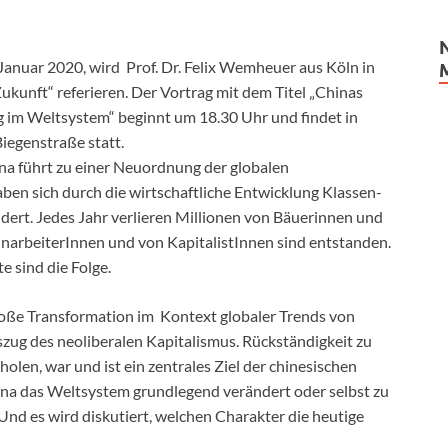
anuar 2020, wird Prof. Dr. Felix Wemheuer aus Köln in
kunft“ referieren. Der Vortrag mit dem Titel „Chinas
g im Weltsystem“ beginnt um 18.30 Uhr und findet in
egenstraße statt.
na führt zu einer Neuordnung der globalen
ben sich durch die wirtschaftliche Entwicklung Klassen-
ert. Jedes Jahr verlieren Millionen von Bäuerinnen und
hnarbeiterInnen und von KapitalistInnen sind entstanden.
e sind die Folge.
ße Transformation im Kontext globaler Trends von
szug des neoliberalen Kapitalismus. Rückständigkeit zu
len, war und ist ein zentrales Ziel der chinesischen
ina das Weltsystem grundlegend verändert oder selbst zu
Und es wird diskutiert, welchen Charakter die heutige