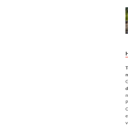
T
m
G
d
m
P
G
e
v