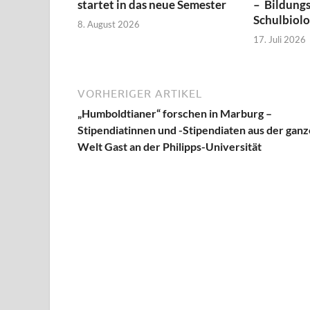
startet in das neue Semester
– Bildungs
Schulbiol
8. August 2026
17. Juli 2026
VORHERIGER ARTIKEL
„Humboldtianer“ forschen in Marburg –
Stipendiatinnen und -Stipendiaten aus der gan
Welt Gast an der Philipps-Universität