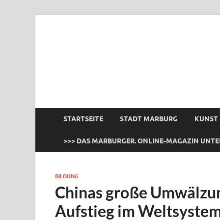
das Marburger.
Online-Magazin
STARTSEITE
STADT MARBURG
KUNST
>>> DAS MARBURGER. ONLINE-MAGAZIN UNTE
BILDUNG
Chinas große Umwälzung
Aufstieg im Weltsyste