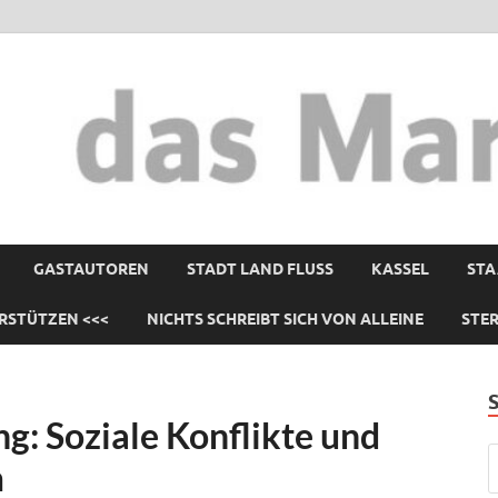
GASTAUTOREN
STADT LAND FLUSS
KASSEL
STA
RSTÜTZEN <<<
NICHTS SCHREIBT SICH VON ALLEINE
STE
: Soziale Konflikte und
m