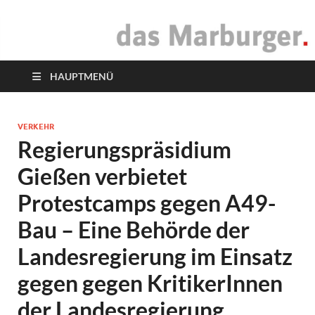
das Marburger.
Online-Magazin
HAUPTMENÜ
VERKEHR
Regierungspräsidium
Gießen verbietet
Protestcamps gegen A49-
Bau – Eine Behörde der
Landesregierung im Einsatz
gegen gegen KritikerInnen
der Landesregierung