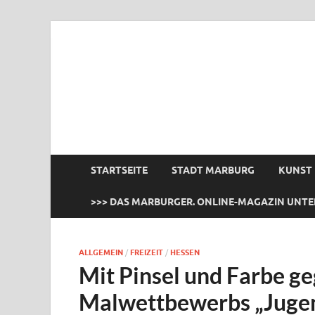
das Marburger.
Online-Magazin
STARTSEITE
STADT MARBURG
KUNST
>>> DAS MARBURGER. ONLINE-MAGAZIN UNTE
ALLGEMEIN
/
FREIZEIT
/
HESSEN
Mit Pinsel und Farbe ge
Malwettbewerbs „Juge