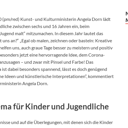
0 (pm/red) Kunst- und Kulturministerin Angela Dorn lädt
liche zwischen sechs und 16 Jahren ein, beim
ugend malt“ mitzumachen. In diesem Jahr lautet das
 uns an?“ „Egal ob malen, zeichnen oder basteln: Kreative
elfen uns, auch graue Tage besser zu meistern und positiv
t besonders jetzt eine hervorragende Idee, dem Corona-
anzusagen – und zwar mit Pinsel und Farbe! Das
 ist dabei besonders spannend, lässt es doch genügend
ne Ideen und künstlerische Interpretationen“, kommentiert
rministerin Angela Dorn.
hema für Kinder und Jugendliche
ebnisse und auf die Überlegungen, mit denen sich die Kinder