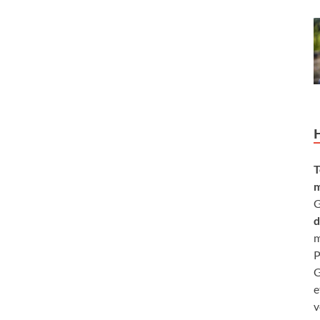
T
m
G
d
m
P
G
e
v