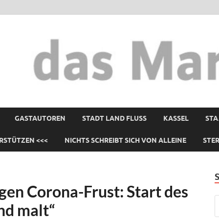
GASTAUTOREN
STADT LAND FLUSS
KASSEL
STA
RSTÜTZEN <<<
NICHTS SCHREIBT SICH VON ALLEINE
STE
gen Corona-Frust: Start des
nd malt“