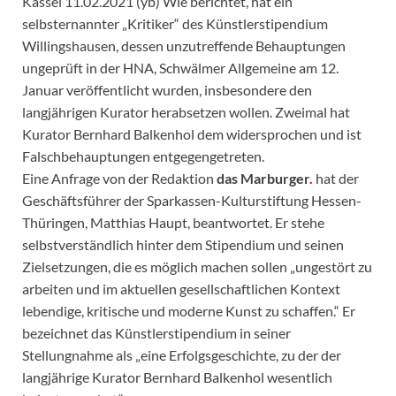
Kassel 11.02.2021 (yb) Wie berichtet, hat ein
selbsternannter „Kritiker“ des Künstlerstipendium
Willingshausen, dessen unzutreffende Behauptungen
ungeprüft in der HNA, Schwälmer Allgemeine am 12.
Januar veröffentlicht wurden, insbesondere den
langjährigen Kurator herabsetzen wollen. Zweimal hat
Kurator Bernhard Balkenhol dem widersprochen und ist
Falschbehauptungen entgegengetreten.
Eine Anfrage von der Redaktion
das Marburger
.
hat der
Geschäftsführer der Sparkassen-Kulturstiftung Hessen-
Thüringen, Matthias Haupt, beantwortet. Er stehe
selbstverständlich hinter dem Stipendium und seinen
Zielsetzungen, die es möglich machen sollen „ungestört zu
arbeiten und im aktuellen gesellschaftlichen Kontext
lebendige, kritische und moderne Kunst zu schaffen.“ Er
bezeichnet das Künstlerstipendium in seiner
Stellungnahme als „eine Erfolgsgeschichte, zu der der
langjährige Kurator Bernhard Balkenhol wesentlich