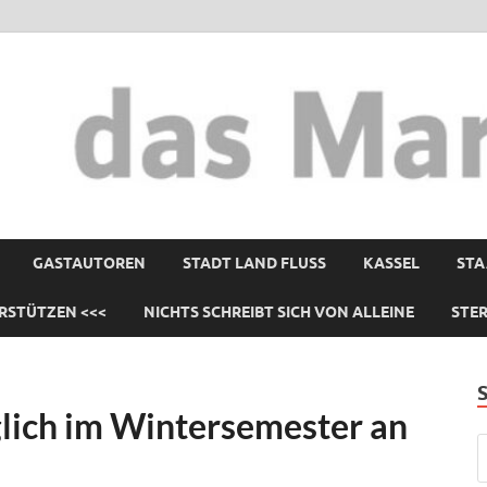
GASTAUTOREN
STADT LAND FLUSS
KASSEL
STA
RSTÜTZEN <<<
NICHTS SCHREIBT SICH VON ALLEINE
STE
glich im Wintersemester an