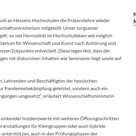
oll an Hessens Hochschulen die Präsenzlehre wieder
schaftsministerium mitgeteilt. Unter sorgsamer
lt: so viel Normalität im Hochschulleben wie möglich
isterium für Wissenschaft und Kunst nach Anhörung und
sen Eckpunkte entwickelt. Diese legen fest, dass der
en mit diskursiven Inhalten wie Seminaren liegt sowie auf
, Lehrenden und Beschäftigten der hessischen
ur Pandemiebekämpfung geleistet, sondern auch ein
ngungen umgesetzt“, erläutert Wissenschaftsministerin
sinkender Inzidenzwerte mit weiteren Öffnungsschritten
eranstaltungen für Kleingruppen oder auch hybride
 unterstützen, auch in den Prüfungsphasen der