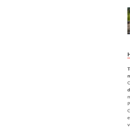
T
m
G
d
m
P
G
e
v