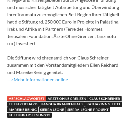
und musischer Tätigkeit Aufarbeitung und Überwindung
ihrerTraumata zu ermöglichen. Seit Beginn ihrer Tätigkeit
hat die Stiftung rd. 250.000 Euro in Projekte in Palästina,
Irak und Afrika mit Partnern (Terre des Hommes,
Jerusalem Foundation, Ärzte Ohne Grenzen, Tanzmoto
u.a.) investiert.
Die Stiftung wird ehrenamtlich von Claus Schreiner
zusammen mit den Vorstandsmitgliedern Ellen Reichard
und Mareike Reinig geleitet.
—>Mehr Informationen online.
VERSCHLAGWORTET
ÄRZTE OHNE GRENZEN
CLAUS SCHREINER
ELLEN REICHARD
HANGHA KRANKENHAUS
KATHARINA N. EITEL
MAREIKE REINIG
SIERRA LEONE
SIERRA-LEONE-PROJEKT
STIFTUNG HOFFNUNG13