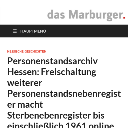
das Marburger.
Online-Magazin
HAUPTMENÜ
HESSISCHE GESCHICHTEN
Personenstandsarchiv
Hessen: Freischaltung
weiterer
Personenstandsnebenregist
er macht
Sterbenebenregister bis
einschließlich 1961 online