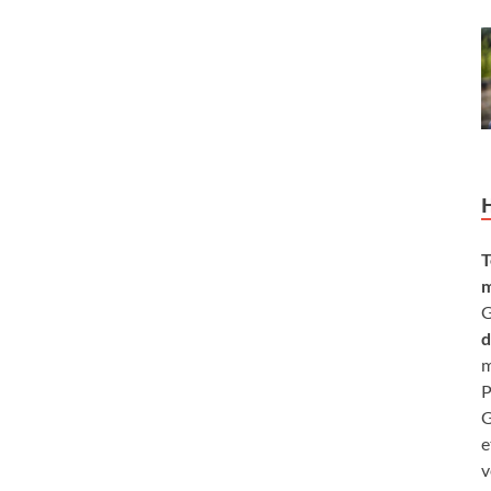
T
m
G
d
m
P
G
e
v