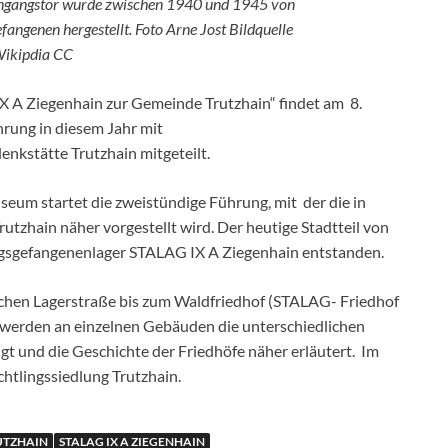
ingangstor wurde zwischen 1940 und 1945 von
angenen hergestellt. Foto Arne Jost Bildquelle
ikipdia CC
 A Ziegenhain zur Gemeinde Trutzhain“
findet am
8.
hrung in diesem Jahr mit
kstätte Trutzhain mitgeteilt.
seum startet die
zweistündige Führung, mit der die in
utzhain näher vorgestellt wird. Der heutige Stadtteil von
gsgefangenenlager STALAG IX A Ziegenhain entstanden.
schen Lagerstraße bis zum
Waldfriedhof (STALAG- Friedhof
werden an einzelnen Gebäuden die unterschiedlichen
gt und die Geschichte der Friedhöfe näher erläutert.
Im
htlingssiedlung Trutzhain.
UTZHAIN
STALAG IX A ZIEGENHAIN