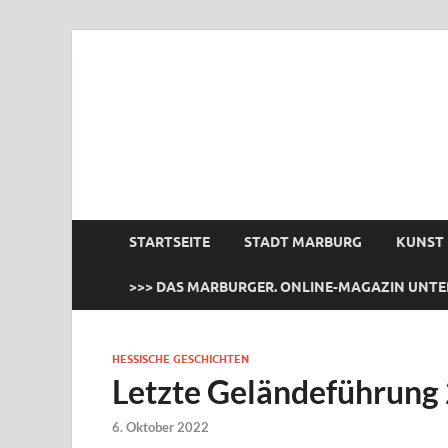
das Marburger.
Online-Magazin
STARTSEITE
STADT MARBURG
KUNST
>>> DAS MARBURGER. ONLINE-MAGAZIN UNTE
HESSISCHE GESCHICHTEN
Letzte Geländeführung 
6. Oktober 2022