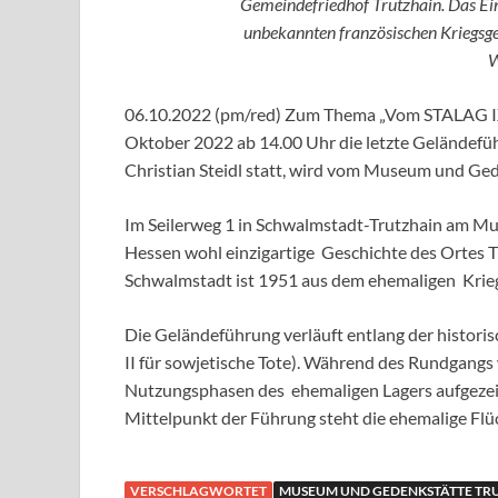
Gemeindefriedhof Trutzhain. Das E
unbekannten französischen Kriegsgef
W
06.10.2022 (pm/red) Zum
Thema „Vom STALAG IX
Oktober 2022 ab
14.00 Uhr
die
letzte Geländefü
Christian Steidl
statt, wird vom
Museum und Geden
Im Seilerweg 1 in Schwalmstadt-Trutzhain am Mu
Hessen wohl einzigartige
Geschichte des Ortes Tr
Schwalmstadt ist 1951 aus dem ehemaligen
Krie
Die Geländeführung verläuft entlang der histori
II für sowjetische Tote). Während des Rundgangs
Nutzungsphasen des
ehemaligen Lagers aufgezei
Mittelpunkt der Führung steht die ehemalige Flüc
VERSCHLAGWORTET
MUSEUM UND GEDENKSTÄTTE TR