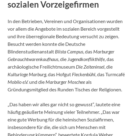
sozialen Vorzeigefirmen
In den Betrieben, Vereinen und Organisationen wurden
vor allem die Angebote im sozialen Bereich vorgestellt
und ihre überregionale Bedeutung versucht zu zeigen.
Besucht werden konnte die Deutsche
Blindenstudienanstalt
Blista Campus
, das
Marburger
Gebrauchtwarenkaufhaus
, die
Jugendkonflikthilfe
, das
archäologische Freilichtmuseum
Die Zeiteninsel
, die
Kulturloge Marburg
, das Hofgut
Fleckenbühl
, das Turmcafé
Mobilo
e.V.
und die
Marburger Moschee
als
Gründungsmitglied des Runden Tisches der Religionen.
„Das haben wir alles gar nicht so gewusst“, lautete eine
häufig geäußerte Meinung vieler Teilnehmer. „Das war
eine gute Werbung für die heimischen Sozialfirmen,
insbesondere für die, die sich um Menschen mit
Behinderung kümmern“, bewertete Kordula Weber,