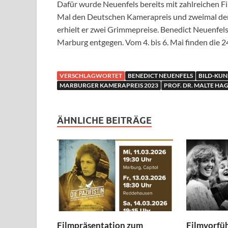
Dafür wurde Neuenfels bereits mit zahlreichen F
Mal den Deutschen Kamerapreis und zweimal den 
erhielt er zwei Grimmepreise. Benedict Neuenfels
Marburg entgegen. Vom 4. bis 6. Mai finden die 
VERSCHLAGWORTET
BENEDICT NEUENFELS
BILD-KU
MARBURGER KAMERAPREIS 2023
PROF. DR. MALTE HA
ÄHNLICHE BEITRÄGE
Filmpräsentation zum
Filmvorfü