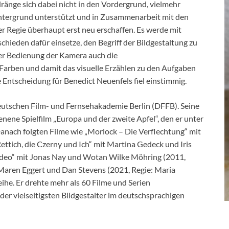
dränge sich dabei nicht in den Vordergrund, vielmehr
ntergrund unterstützt und in Zusammenarbeit mit den
 Regie überhaupt erst neu erschaffen. Es werde mit
schieden dafür einsetze, den Begriff der Bildgestaltung zu
der Bedienung der Kamera auch die
Farben und damit das visuelle Erzählen zu den Aufgaben
 Entscheidung für Benedict Neuenfels fiel einstimmig.
eutschen Film- und Fernsehakademie Berlin (DFFB). Seine
ienene Spielfilm „Europa und der zweite Apfel“, den er unter
Danach folgten Filme wie „Morlock – Die Verflechtung“ mit
ettich, die Czerny und Ich“ mit Martina Gedeck und Iris
deo“ mit Jonas Nay und Wotan Wilke Möhring (2011,
t Maren Eggert und Dan Stevens (2021, Regie: Maria
ihe. Er drehte mehr als 60 Filme und Serien
er vielseitigsten Bildgestalter im deutschsprachigen