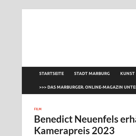
das Marburger.
Online-Magazin
STARTSEITE
STADT MARBURG
KUNST
>>> DAS MARBURGER. ONLINE-MAGAZIN UNTE
FILM
Benedict Neuenfels erh
Kamerapreis 2023