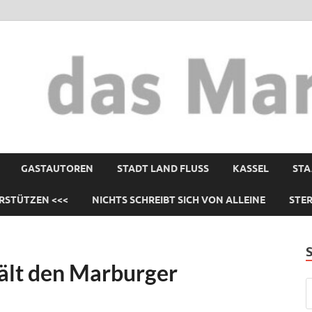
GASTAUTOREN
STADT LAND FLUSS
KASSEL
STA
RSTÜTZEN <<<
NICHTS SCHREIBT SICH VON ALLEINE
STE
ält den Marburger