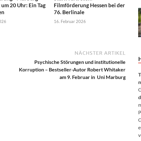
z um 20 Uhr: Ein Tag
Filmförderung Hessen bei der
en
76. Berlinale
2026
16. Februar 2026
NÄCHSTER ARTIKEL
Psychische Störungen und institutionelle
Korruption – Bestseller-Autor Robert Whitaker
T
am 9. Februar in Uni Marburg
m
G
d
m
P
G
e
v