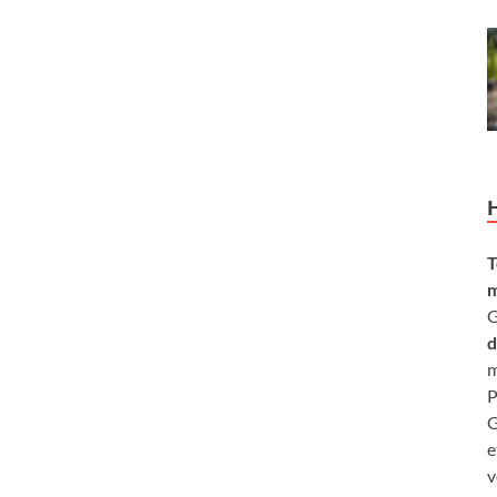
T
m
G
d
m
P
G
e
v