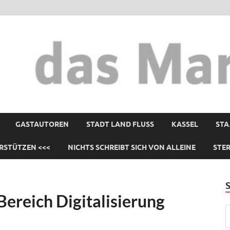
GASTAUTOREN
STADT LAND FLUSS
KASSEL
STA
RSTÜTZEN <<<
NICHTS SCHREIBT SICH VON ALLEINE
STE
ereich Digitalisierung