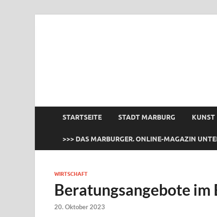
das Marburger.
Online-Magazin
STARTSEITE
STADT MARBURG
KUNST
>>> DAS MARBURGER. ONLINE-MAGAZIN UNTE
WIRTSCHAFT
Beratungsangebote im B
20. Oktober 2023