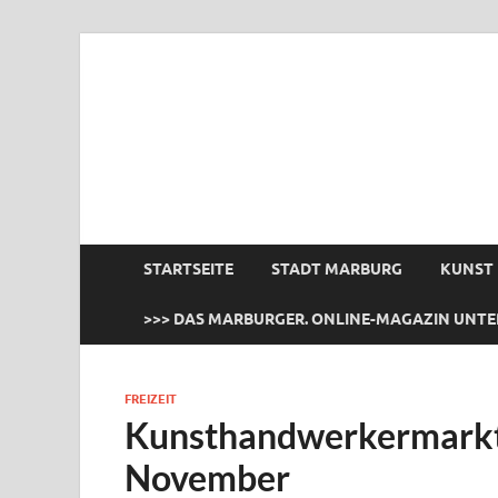
das Marburger.
Online-Magazin
STARTSEITE
STADT MARBURG
KUNST
>>> DAS MARBURGER. ONLINE-MAGAZIN UNTE
FREIZEIT
Kunsthandwerkermarkt 
November