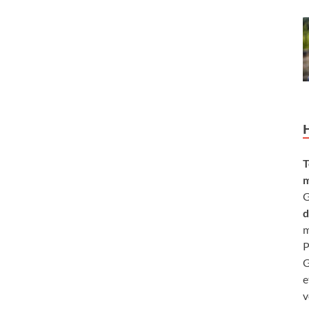
T
m
G
d
m
P
G
e
v