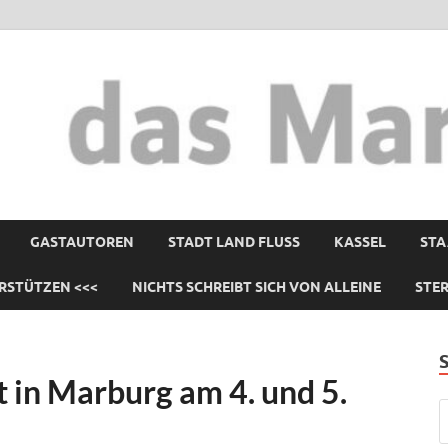
GASTAUTOREN
STADT LAND FLUSS
KASSEL
STA
RSTÜTZEN <<<
NICHTS SCHREIBT SICH VON ALLEINE
STE
in Marburg am 4. und 5.