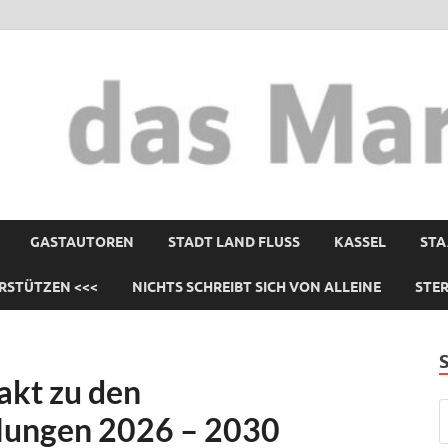
GASTAUTOREN
STADT LAND FLUSS
KASSEL
STA
RSTÜTZEN <<<
NICHTS SCHREIBT SICH VON ALLEINE
STE
akt zu den
lungen 2026 – 2030