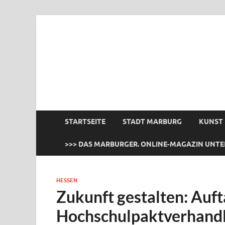
das Marburger.
Online-Magazin
STARTSEITE
STADT MARBURG
KUNST
>>> DAS MARBURGER. ONLINE-MAGAZIN UNTE
HESSEN
Zukunft gestalten: Auft
Hochschulpaktverhand