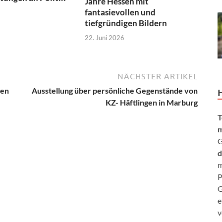
Jahre Hessen mit
fantasievollen und
tiefgründigen Bildern
22. Juni 2026
NÄCHSTER ARTIKEL
len
Ausstellung über persönliche Gegenstände von
KZ- Häftlingen in Marburg
T
m
G
d
m
P
G
e
v