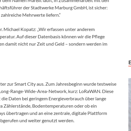
ter dem Namen MarBit läuft, in Zusammenarbeit mit den
häftsführer der Stadtwerke Marburg GmbH, ist sicher:
zahlreiche Mehrwerte liefern.“
r. Michael Kopatz: „Wir erfassen unter anderem
eratur. Auf dieser Datenbasis können wir die Pflege
ren damit nicht nur Zeit und Geld – sondern werden im
ter zur Smart City aus. Zum Jahresbeginn wurde testweise
ch Long-Range-Wide-Area-Network, kurz: LoRaWAN. Diese
die Daten bei geringem Energieverbrauch über lange
twa Zählerstände, Bodentemperaturen oder ob ein
ys übertragen und an eine zentrale, digitale Plattform
abgerufen und weiter genutzt werden.