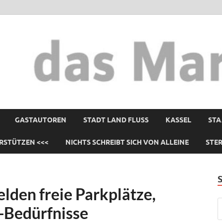
GASTAUTOREN
STADT LAND FLUSS
KASSEL
STA
RSTÜTZEN <<<
NICHTS SCHREIBT SICH VON ALLEINE
STE
lden freie Parkplätze,
-Bedürfnisse