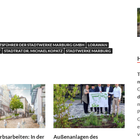
FTSFÜHRER DER STADTWERKE MARBURG GMBH
LORAWAN
Y
STADTRAT DR. MICHAEL KOPATZ
STADTWERKE MARBURG
T
m
G
d
m
P
G
e
v
bsarbeiten: In der
Außenanlagen des