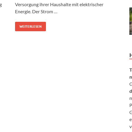
g
Versorgung ihrer Haushalte mit elektrischer
Energie. Der Strom …
WEITERLESEN
T
m
G
d
m
P
G
e
v