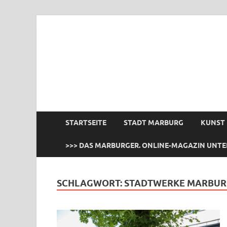
das Marburger.
Online-Magazin
STARTSEITE
STADT MARBURG
KUNST
>>> DAS MARBURGER. ONLINE-MAGAZIN UNTE
SCHLAGWORT:
STADTWERKE MARBU