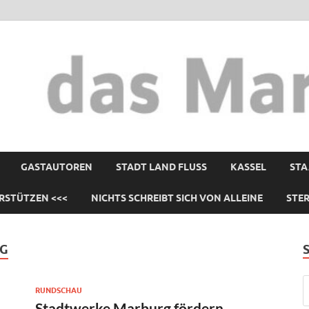
GASTAUTOREN
STADT LAND FLUSS
KASSEL
STA
RSTÜTZEN <<<
NICHTS SCHREIBT SICH VON ALLEINE
STE
RG
RUNDSCHAU
Stadtwerke Marburg fördern