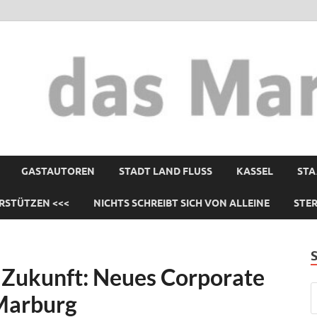
GASTAUTOREN
STADT LAND FLUSS
KASSEL
STA
RSTÜTZEN <<<
NICHTS SCHREIBT SICH VON ALLEINE
STE
 Zukunft: Neues Corporate
 Marburg