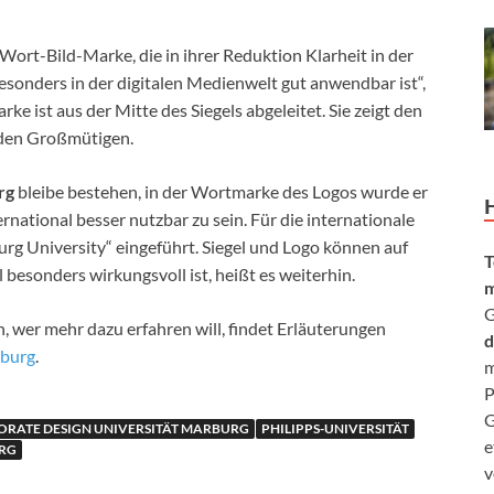
Wort-Bild-Marke, die in ihrer Reduktion Klarheit in der
sonders in der digitalen Medienwelt gut anwendbar ist“,
rke ist aus der Mitte des Siegels abgeleitet. Sie zeigt den
 den Großmütigen.
rg
bleibe bestehen, in der Wortmarke des Logos wurde er
rnational besser nutzbar zu sein. Für die internationale
g University“ eingeführt. Siegel und Logo können auf
T
besonders wirkungsvoll ist, heißt es weiterhin.
m
G
in, wer mehr dazu erfahren will, findet Erläuterungen
d
rburg
.
m
P
G
RATE DESIGN UNIVERSITÄT MARBURG
PHILIPPS-UNIVERSITÄT
e
URG
v