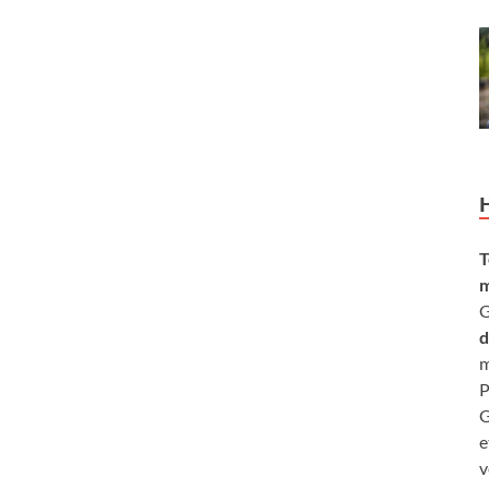
T
m
G
d
m
P
G
e
v