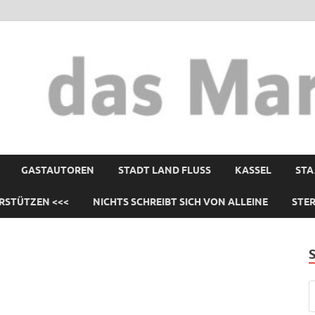
GASTAUTOREN
STADT LAND FLUSS
KASSEL
STA
RSTÜTZEN <<<
NICHTS SCHREIBT SICH VON ALLEINE
STE