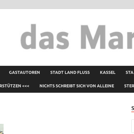
GASTAUTOREN
STADT LAND FLUSS
KASSEL
STA
RSTÜTZEN <<<
NICHTS SCHREIBT SICH VON ALLEINE
STE