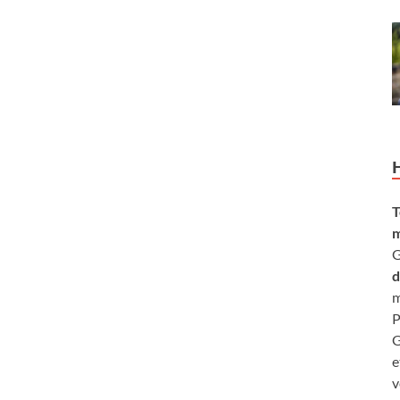
T
m
G
d
m
P
G
e
v