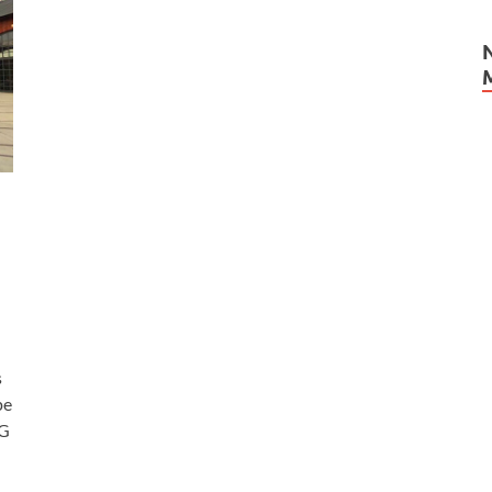
s
pe
IG