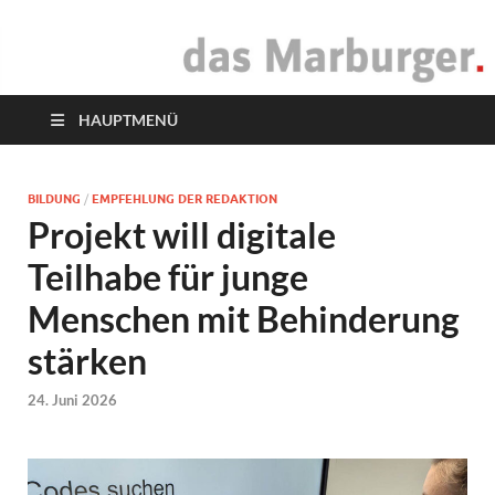
das Marburger.
Online-Magazin
HAUPTMENÜ
BILDUNG
/
EMPFEHLUNG DER REDAKTION
Projekt will digitale
Teilhabe für junge
Menschen mit Behinderung
stärken
24. Juni 2026