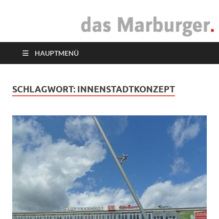
das Marburger.
Online-Magazin
HAUPTMENÜ
SCHLAGWORT:
INNENSTADTKONZEPT