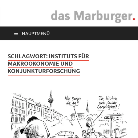
das Marburger.
Online-Magazin
HAUPTMENÜ
SCHLAGWORT:
INSTITUTS FÜR
MAKROÖKONOMIE UND
KONJUNKTURFORSCHUNG