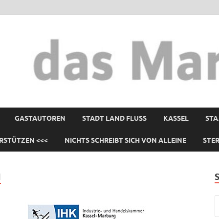
GASTAUTOREN
STADT LAND FLUSS
KASSEL
STA
RSTÜTZEN <<<
NICHTS SCHREIBT SICH VON ALLEINE
STE
N