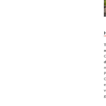
T
m
G
d
m
P
G
e
v
g