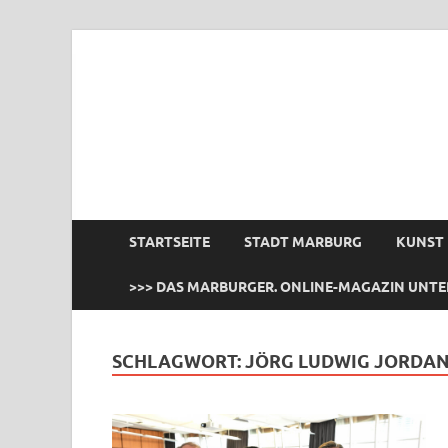
das Marburger.
Online-Magazin
STARTSEITE
STADT MARBURG
KUNST
>>> DAS MARBURGER. ONLINE-MAGAZIN UNTE
SCHLAGWORT:
JÖRG LUDWIG JORDA