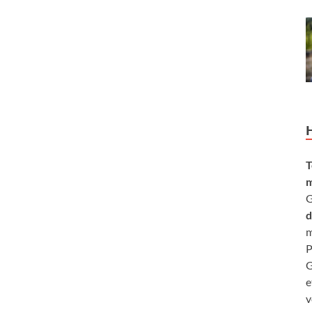
T
m
G
d
m
P
G
e
v