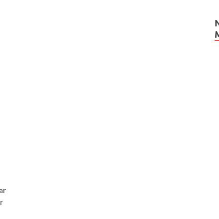
d
ar
r