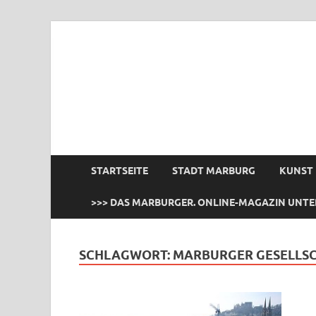
das Marburger.
Online-Magazin
STARTSEITE
STADT MARBURG
KUNST
>>> DAS MARBURGER. ONLINE-MAGAZIN UNTE
SCHLAGWORT:
MARBURGER GESELLS